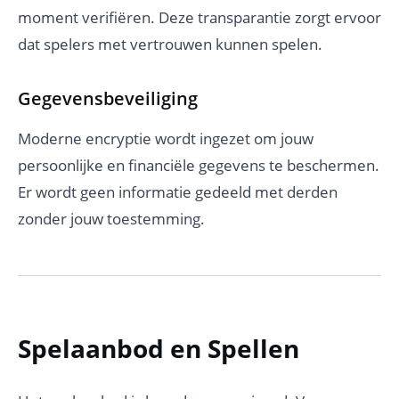
moment verifiëren. Deze transparantie zorgt ervoor
dat spelers met vertrouwen kunnen spelen.
Gegevensbeveiliging
Moderne encryptie wordt ingezet om jouw
persoonlijke en financiële gegevens te beschermen.
Er wordt geen informatie gedeeld met derden
zonder jouw toestemming.
Spelaanbod en Spellen