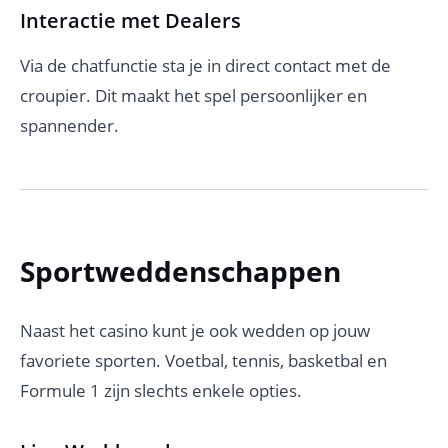
Interactie met Dealers
Via de chatfunctie sta je in direct contact met de
croupier. Dit maakt het spel persoonlijker en
spannender.
Sportweddenschappen
Naast het casino kunt je ook wedden op jouw
favoriete sporten. Voetbal, tennis, basketbal en
Formule 1 zijn slechts enkele opties.