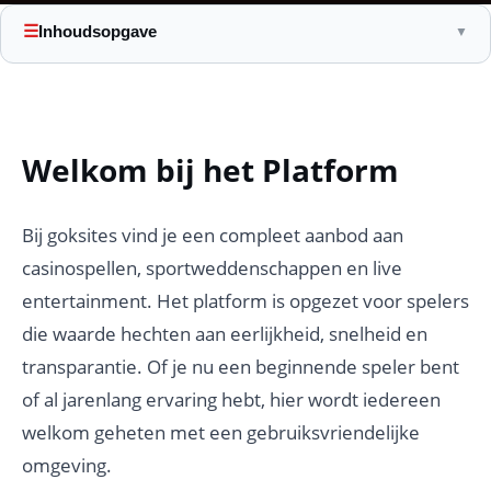
☰
Inhoudsopgave
▼
Welkom bij het Platform
Bij goksites vind je een compleet aanbod aan
casinospellen, sportweddenschappen en live
entertainment. Het platform is opgezet voor spelers
die waarde hechten aan eerlijkheid, snelheid en
transparantie. Of je nu een beginnende speler bent
of al jarenlang ervaring hebt, hier wordt iedereen
welkom geheten met een gebruiksvriendelijke
omgeving.