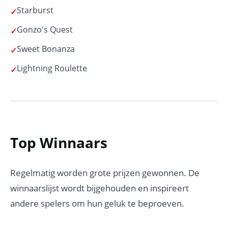
Starburst
Gonzo's Quest
Sweet Bonanza
Lightning Roulette
Top Winnaars
Regelmatig worden grote prijzen gewonnen. De
winnaarslijst wordt bijgehouden en inspireert
andere spelers om hun geluk te beproeven.