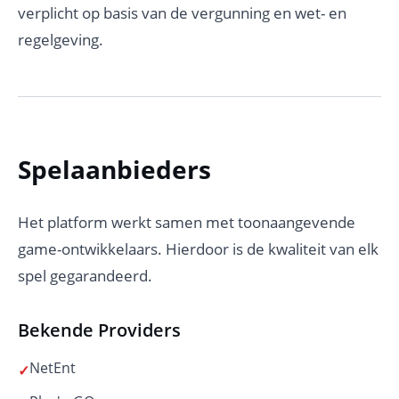
verplicht op basis van de vergunning en wet- en
regelgeving.
Spelaanbieders
Het platform werkt samen met toonaangevende
game-ontwikkelaars. Hierdoor is de kwaliteit van elk
spel gegarandeerd.
Bekende Providers
NetEnt