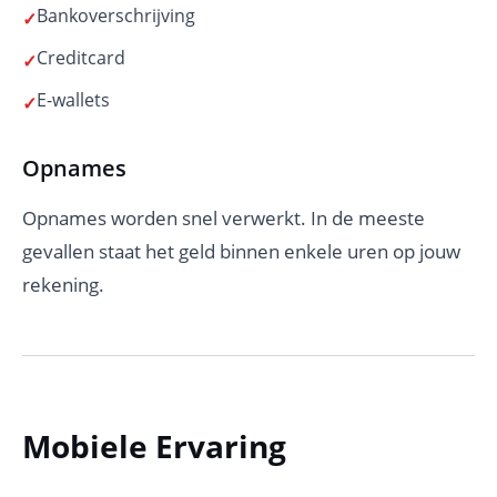
Bankoverschrijving
Creditcard
E-wallets
Opnames
Opnames worden snel verwerkt. In de meeste
gevallen staat het geld binnen enkele uren op jouw
rekening.
Mobiele Ervaring