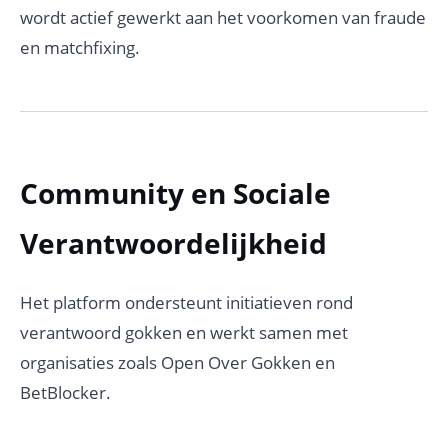
wordt actief gewerkt aan het voorkomen van fraude
en matchfixing.
Community en Sociale
Verantwoordelijkheid
Het platform ondersteunt initiatieven rond
verantwoord gokken en werkt samen met
organisaties zoals Open Over Gokken en
BetBlocker.