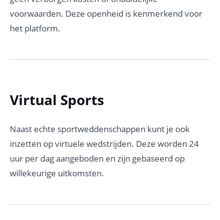
voorwaarden. Deze openheid is kenmerkend voor
het platform.
Virtual Sports
Naast echte sportweddenschappen kunt je ook
inzetten op virtuele wedstrijden. Deze worden 24
uur per dag aangeboden en zijn gebaseerd op
willekeurige uitkomsten.