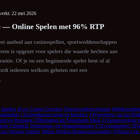
erkt: 22 mei 2026
ite — Online Spelen met 96% RTP
leet aanbod aan casinospellen, sportweddenschappen
tform is opgezet voor spelers die waarde hechten aan
arantie. Of je nu een beginnende speler bent of al
 wordt iedereen welkom geheten met een
.
 Spellen
4
Live Casino Ervaring
5
Sportweddenschappen
6
Welkomstbon
anbieders
13
Gebruikerservaring en Interface
14
Voordelen van het Plat
eid en Reputatie
20
Betnation als Nederlands Merk
21
Samenwerking m
ieën Uitgelicht
26
Stortings- en Opnamelimieten
27
Accountbeheer
28
T
voor Nieuwe Spelers
34
Hoe Werken Bonusvoorwaarden
35
Privacy en