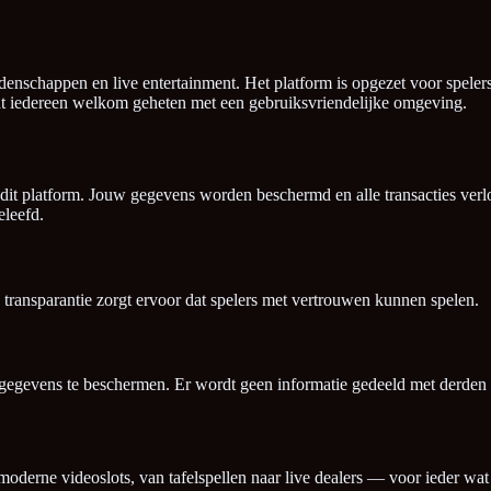
enschappen en live entertainment. Het platform is opgezet voor spelers 
rdt iedereen welkom geheten met een gebruiksvriendelijke omgeving.
dit platform. Jouw gegevens worden beschermd en alle transacties verl
eleefd.
transparantie zorgt ervoor dat spelers met vertrouwen kunnen spelen.
 gegevens te beschermen. Er wordt geen informatie gedeeld met derde
oderne videoslots, van tafelspellen naar live dealers — voor ieder wat