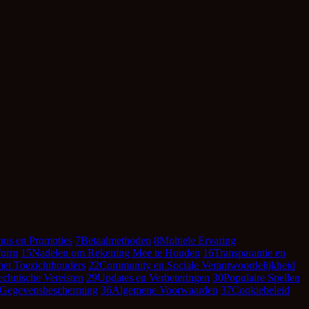
us en Promoties
7
Betaalmethoden
8
Mobiele Ervaring
form
15
Nadelen om Rekening Mee te Houden
16
Transparantie en
et Toezichthouders
22
Community en Sociale Verantwoordelijkheid
echnische Vereisten
29
Updates en Verbeteringen
30
Populaire Spellen
 Gegevensbescherming
36
Algemene Voorwaarden
37
Cookiebeleid