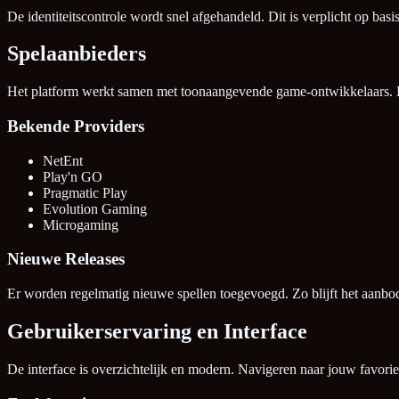
De identiteitscontrole wordt snel afgehandeld. Dit is verplicht op bas
Spelaanbieders
Het platform werkt samen met toonaangevende game-ontwikkelaars. Hi
Bekende Providers
NetEnt
Play'n GO
Pragmatic Play
Evolution Gaming
Microgaming
Nieuwe Releases
Er worden regelmatig nieuwe spellen toegevoegd. Zo blijft het aanbod 
Gebruikerservaring en Interface
De interface is overzichtelijk en modern. Navigeren naar jouw favorie