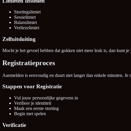
Limieten Instellen
Stortingslimiet
Sessielimiet
Balanslimiet
Verliezelimiet
Zelfuitsluiting
Mocht je het gevoel hebben dat gokken niet meer leuk is, dan kunt je jez
Registratieproces
Aanmelden is eenvoudig en duurt niet langer dan enkele minuten. Je 
Stappen voor Registratie
Vul jouw persoonlijke gegevens in
Verifieer je identiteit
Maak een eerste storting
Begin met spelen
Verificatie