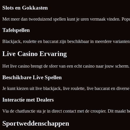
Slots en Gokkasten
Met meer dan tweeduizend spellen kunt je uren vermaak vinden. Popul
Tafelspellen
Blackjack, roulette en baccarat zijn beschikbaar in meerdere variante
Live Casino Ervaring
Het live casino brengt de sfeer van een echt casino naar jouw scherm. 
Beschikbare Live Spellen
Je kunt kiezen uit live blackjack, live roulette, live baccarat en div
Interactie met Dealers
Via de chatfunctie sta je in direct contact met de croupier. Dit maakt 
Sportweddenschappen