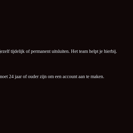
elf tijdelijk of permanent uitsluiten. Het team helpt je hierbij.
moet 24 jaar of ouder zijn om een account aan te maken.